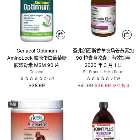
Genacol Optimum
圣弗朗西斯香草农场姜黄素加
AminoLock 胶原蛋白葡萄糖
90 粒素食胶囊：有效期至
胺软骨素 MSM 90 片
2026 年 3 月 1 日
Genacol
St. Francis Herb Farm
0
(57)
0
(19)
正
$38.99
$41.99
$36.99
12 % 折扣
常
价
售罄
格