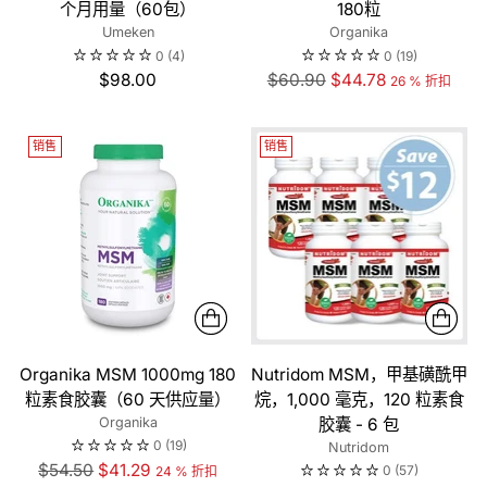
个月用量（60包）
180粒
Umeken
Organika
0
(4)
0
(19)
正
$98.00
$60.90
$44.78
26 % 折扣
常
价
销售
销售
格
Organika MSM 1000mg 180
Nutridom MSM，甲基磺酰甲
粒素食胶囊（60 天供应量）
烷，1,000 毫克，120 粒素食
Organika
胶囊 - 6 包
0
(19)
Nutridom
正
$54.50
$41.29
0
(57)
24 % 折扣