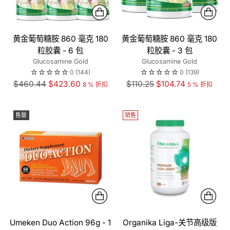
黄金葡萄糖胺 860 毫克 180
黄金葡萄糖胺 860 毫克 180
粒胶囊 - 6 包
粒胶囊 - 3 包
Glucosamine Gold
Glucosamine Gold
0
(144)
0
(139)
正
正
$460.44
$423.60
$110.25
$104.74
8 % 折扣
5 % 折扣
常
常
价
价
售罄
销售
格
格
Umeken Duo Action 96g - 1
Organika Liga-关节高级版