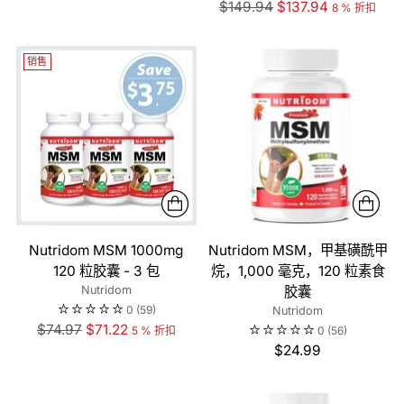
常
正
$149.94
$137.94
8 % 折扣
价
常
格
价
销售
格
Nutridom MSM 1000mg
Nutridom MSM，甲基磺酰甲
120 粒胶囊 - 3 包
烷，1,000 毫克，120 粒素食
Nutridom
胶囊
0
(59)
Nutridom
正
$74.97
$71.22
0
(56)
5 % 折扣
常
$24.99
价
格